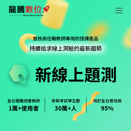
普技高任職教師專用的授課產品
持續追求線上測驗的最新趨勢
新線上題測
全台龍騰用書教師
參與考試學生數
用於全台普技高
1萬+使用者
30
萬+人
95
%